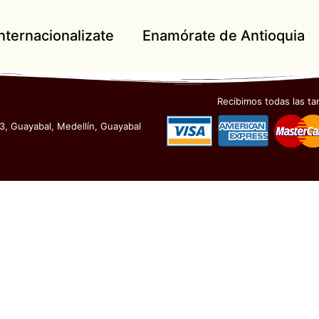
Internacionalizate
Enamórate de Antioquia
Recibimos todas las tar
43, Guayabal, Medellín, Guayabal