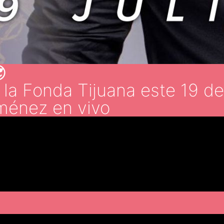

la Fonda Tijuana este 19 de 
iménez en vivo