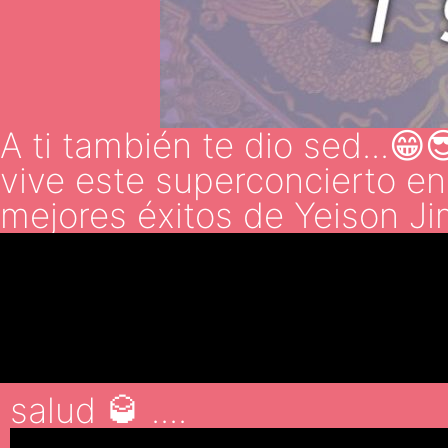
A ti también te dio sed...😁
vive este superconcierto en 
mejores éxitos de Yeison J
salud 🥃 ....