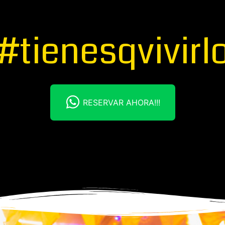
#tienesqvivirl
RESERVAR AHORA!!!