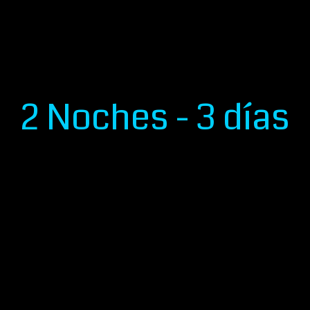
Internacionalizate
Enamórate de Antioquia
2 Noches - 3 días
eñas B
Azul