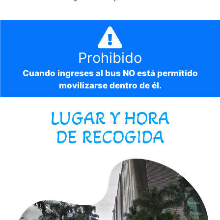
Prohibido
Cuando ingreses al bus NO está permitido
movilizarse dentro de él.
LUGAR Y HORA
DE RECOGIDA